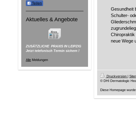
Teilen
Gesundheit b
Schulter- ode
Aktuelles & Angebote
Gliederschme
zugrundelie
Chiropraktik
neue Wege u
ZUSÄTZLICHE PRAXIS IN LEIPZIG
Jetzt telefonisch Termin sichern !
Alle
Meldungen
Druckversion
|
Sit
© DHI Dermatologic Healt
Diese Homepage wurde 