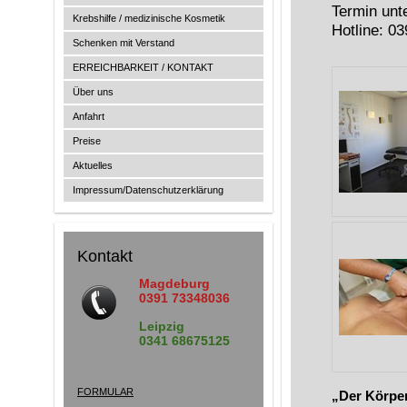
Termin unt
Krebshilfe / medizinische Kosmetik
Hotline: 0
Schenken mit Verstand
ERREICHBARKEIT / KONTAKT
Über uns
Anfahrt
Preise
Aktuelles
Impressum/Datenschutzerklärung
Kontakt
Magdeburg
0391 73348036
Leipzig
0341 68675125
FORMULAR
„Der Körpe