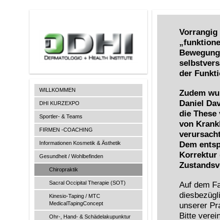
Vorrangig 
„funktione
Bewegungs
selbstvers
der Funkti
WILLKOMMEN
Zudem wur
Daniel Dav
DHI KURZEXPO
die These 
Sportler- & Teams
von Krankh
FIRMEN -COACHING
verursach
Informationen Kosmetik & Ästhetik
Dem entsp
Korrektur 
Gesundheit / Wohlbefinden
Zustandsv
Chiropraktik
Sacral Occipital Therapie (SOT)
Auf dem Fa
diesbezügli
Kinesio-Taping / MTC
MedicalTapingConcept
unserer Pr
Bitte vere
Ohr-, Hand- & Schädelakupunktur