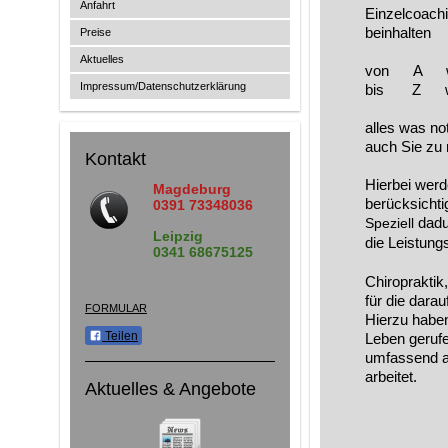
Anfahrt
Einzelcoachi
beinhalten
Preise
Aktuelles
von A wie 
Impressum/Datenschutzerklärung
bis Z wie 
alles was not
auch Sie zu 
Kontakt
Hierbei werd
Magdeburg
berücksichti
0391 73348036
dadu
Speziell
Leipzig
die Leistung
0341 68675125
Chiropraktik
für die dara
FORMULAR
Hierzu haben
Teilen
Leben gerufe
umfassend a
arbeitet.
Aktuelles & Angebote