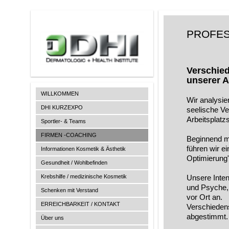
PROFES
Verschied
unserer A
WILLKOMMEN
Wir analysie
DHI KURZEXPO
seelische Ve
Arbeitsplatz
Sportler- & Teams
FIRMEN -COACHING
Beginnend mi
führen wir e
Informationen Kosmetik & Ästhetik
Optimierung"
Gesundheit / Wohlbefinden
Krebshilfe / medizinische Kosmetik
Unsere Inte
und Psyche, 
Schenken mit Verstand
vor Ort an.
ERREICHBARKEIT / KONTAKT
Verschiedens
abgestimmt.
Über uns